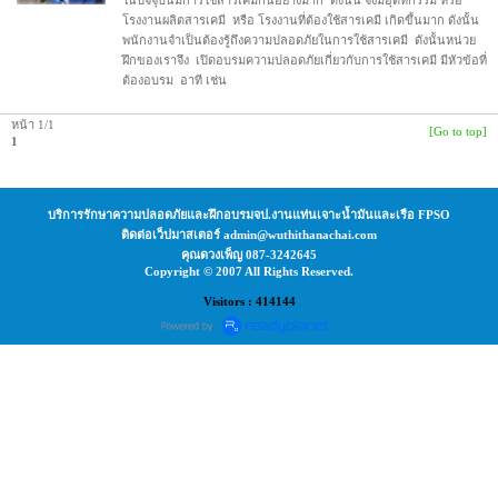
ในปัจจุบันมีการใช้สารเคมีกันอย่างมาก ดังนั้น จึงมีอุตหกรรม หรือ
โรงงานผลิตสารเคมี หรือ โรงงานที่ต้องใช้สารเคมี เกิดขึ้นมาก ดังนั้น
พนักงานจำเป็นต้องรู้ถึงความปลอดภัยในการใช้สารเคมี ดังนั้นหน่วย
ฝึกของเราจึง เปิดอบรมความปลอดภัยเกี่ยวกับการใช้สารเคมี มีหัวข้อที่
ต้องอบรม อาที เช่น
หน้า 1/1
[Go to top]
1
บริการรักษาความปลอดภัยและฝึกอบรมจป.งานแท่นเจาะน้ำมันและเรือ FPSO
ติดต่อเว็ปมาสเตอร์ admin@wuthithanachai.com
คุณดวงเพ็ญ 087-3242645
Copyright © 2007 All Rights Reserved.
Visitors : 414144