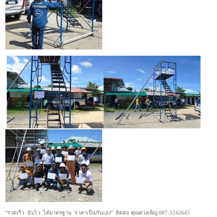
"รวดเร็ว ฉับไว ได้มาตรฐาน ราคาเป็นกันเอง" ติดต่อ คุณดวงเพ็ญ 087-3242645