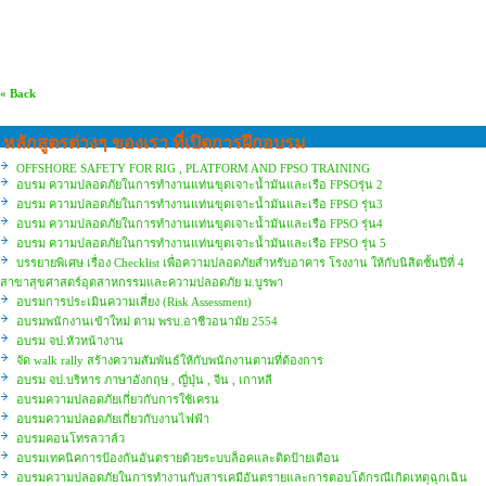
« Back
หลักสูตรต่างๆ ของเรา ที่เปิดการฝึกอบรม
OFFSHORE SAFETY FOR RIG , PLATFORM AND FPSO TRAINING
อบรม ความปลอดภัยในการทำงานแท่นขุดเจาะน้ำมันและเรือ FPSOรุ่น 2
อบรม ความปลอดภัยในการทำงานแท่นขุดเจาะน้ำมันและเรือ FPSO รุ่น3
อบรม ความปลอดภัยในการทำงานแท่นขุดเจาะน้ำมันและเรือ FPSO รุ่น4
อบรม ความปลอดภัยในการทำงานแท่นขุดเจาะน้ำมันและเรือ FPSO รุ่น 5
บรรยายพิเศษ เรื่อง Checklist เพื่อความปลอดภัยสำหรับอาคาร โรงงาน ให้กับนิสิตชั้นปีที่ 4
สาขาสุขศาสตร์อุตสาหกรรมและความปลอดภัย ม.บูรพา
อบรมการประเมินความเสี่ยง (Risk Assessment)
อบรมพนักงานเข้าใหม่ ตาม พรบ.อาชีวอนามัย 2554
อบรม จป.หัวหน้างาน
จัด walk rally สร้างความสัมพันธ์ให้กับพนักงานตามที่ต้องการ
อบรม จป.บริหาร ภาษาอังกฤษ , ญี่ปุ่น , จีน , เกาหลี
อบรมความปลอดภัยเกี่ยวกับการใช้เครน
อบรมความปลอดภัยเกี่ยวกับงานไฟฟ้า
อบรมคอนโทรลวาล์ว
อบรมเทคนิคการป้องกันอันตรายด้วยระบบล็อคและติดป้ายเตือน
อบรมความปลอดภัยในการทำงานกับสารเคมีอันตรายและการตอบโต้กรณีเกิดเหตุฉุกเฉิน