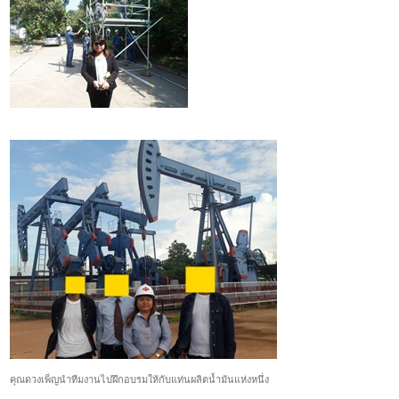
คุณดวงเพ็ญนำทีมงานไปฝึกอบรมให้กับแท่นผลิตน้ำมันแห่งหนึ่ง