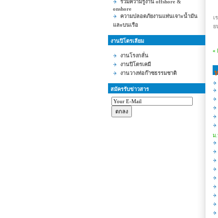
รวมความรู้งาน offshore &
onshore
ความปลอดภัยงานแท่นเจาะน้ำมัน
เร
และบนเรือ
ยน
งานปิโตรเลียม
«
งานโรงกลั่น
งานปิโตรเคมี
ห
งานวางท่อก๊าซธรรมชาติ
สมัครรับข่าวสาร
ม.