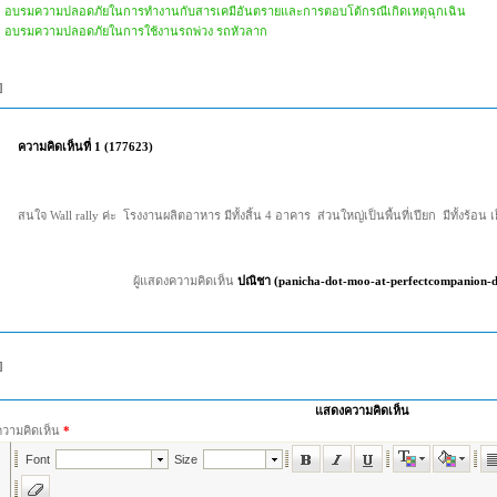
อบรมความปลอดภัยในการทำงานกับสารเคมีอันตรายและการตอบโต้กรณีเกิดเหตุฉุกเฉิน
อบรมความปลอดภัยในการใช้งานรถพ่วง รถหัวลาก
]
ความคิดเห็นที่ 1 (177623)
สนใจ Wall rally ค่ะ โรงงานผลิตอาหาร มีทั้งสิ้น 4 อาคาร ส่วนใหญ่เป็นพื้นที่เปียก มีทั้งร้อน 
ผู้แสดงความคิดเห็น
ปณิชา (panicha-dot-moo-at-perfectcompanion-
]
แสดงความคิดเห็น
ความคิดเห็น
*