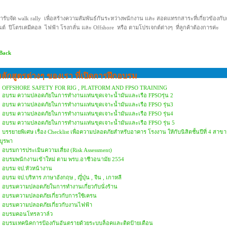
ารับจัด walk rally เพื่อสร้างความสัมพันธ์กันระหว่างพนักงาน และ สอดแทรกสาระที่เกี่ยวข้อง
ต์ ปิโตรเคมีคอล ไฟฟ้า โรงกลั่น และ Offshore หรือ ตามโปรเจกต์ต่างๆ ที่ลูกค้าต้องการค่ะ
 Back
ลักสูตรต่างๆ ของเรา ที่เปิดการฝึกอบรม
OFFSHORE SAFETY FOR RIG , PLATFORM AND FPSO TRAINING
อบรม ความปลอดภัยในการทำงานแท่นขุดเจาะน้ำมันและเรือ FPSOรุ่น 2
อบรม ความปลอดภัยในการทำงานแท่นขุดเจาะน้ำมันและเรือ FPSO รุ่น3
อบรม ความปลอดภัยในการทำงานแท่นขุดเจาะน้ำมันและเรือ FPSO รุ่น4
อบรม ความปลอดภัยในการทำงานแท่นขุดเจาะน้ำมันและเรือ FPSO รุ่น 5
บรรยายพิเศษ เรื่อง Checklist เพื่อความปลอดภัยสำหรับอาคาร โรงงาน ให้กับนิสิตชั้นปีที่ 4
บูรพา
อบรมการประเมินความเสี่ยง (Risk Assessment)
อบรมพนักงานเข้าใหม่ ตาม พรบ.อาชีวอนามัย 2554
อบรม จป.หัวหน้างาน
อบรม จป.บริหาร ภาษาอังกฤษ , ญี่ปุ่น , จีน , เกาหลี
อบรมความปลอดภัยในการทำงานเกี่ยวกับนั่งร้าน
อบรมความปลอดภัยเกี่ยวกับการใช้เครน
อบรมความปลอดภัยเกี่ยวกับงานไฟฟ้า
อบรมคอนโทรลวาล์ว
อบรมเทคนิคการป้องกันอันตรายด้วยระบบล็อคและติดป้ายเตือน